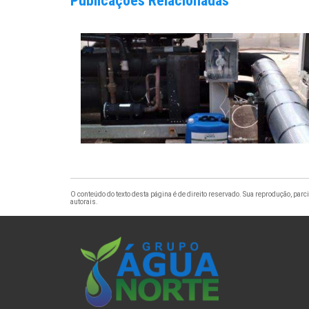
Publicações Relacionadas
O conteúdo do texto desta página é de direito reservado. Sua reprodução, parci
autorais
.