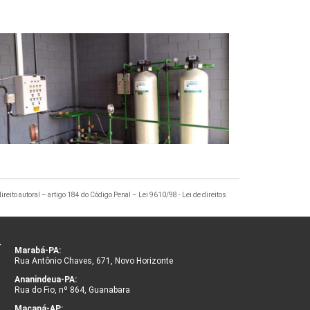
direito autoral – artigo 184 do Código Penal –
Lei 9610/98 - Lei de direitos
Marabá-PA:
Rua Antônio Chaves, 671, Novo Horizonte
Ananindeua-PA:
Rua do Fio, nº 864, Guanabara
Macapá-AP: