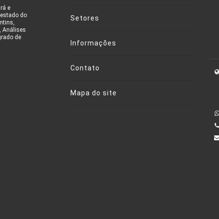
rá e
 estado do
Setores
ntins,
, Análises
grado de
Informações
Contato
Mapa do site