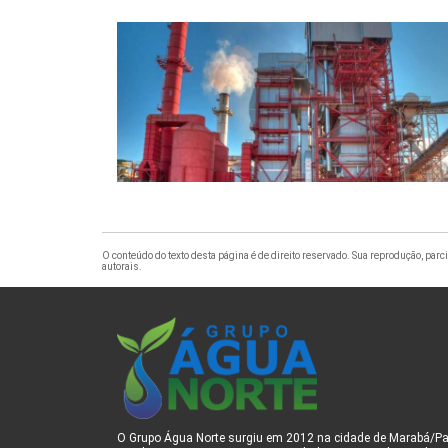
O conteúdo do texto desta página é de direito reservado. Sua reprodução, parci
autorais
.
O Grupo Água Norte surgiu em 2012 na cidade de Marabá/Pa