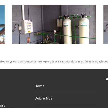
al ou total, mesmo citando nossos links, é proibida sem a autorização do autor. Crime de violação de 
Home
Sobre Nós
rá e