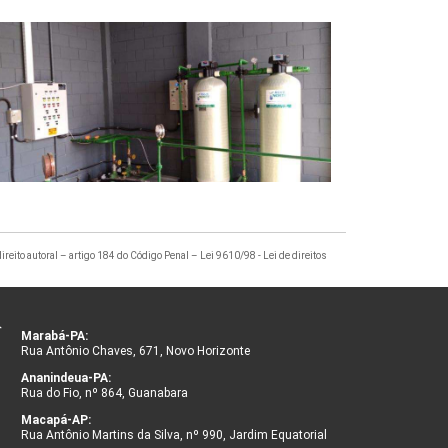
direito autoral – artigo 184 do Código Penal –
Lei 9610/98 - Lei de direitos
Marabá-PA:
Rua Antônio Chaves, 671, Novo Horizonte
Ananindeua-PA:
Rua do Fio, nº 864, Guanabara
Macapá-AP:
Rua Antônio Martins da Silva, nº 990, Jardim Equatorial